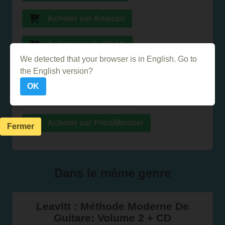
Acheter sur Amazon
Acheter sur la FNAC
We detected that your browser is in English. Go to
Acheter sur Ebay
the English version?
OK
Acheter sur Abebooks
Acheter sur PriceMinister
Fermer
Dans le même genre
Leavitt : Méthode Moderne De
Guitare: Volume 2 + CD