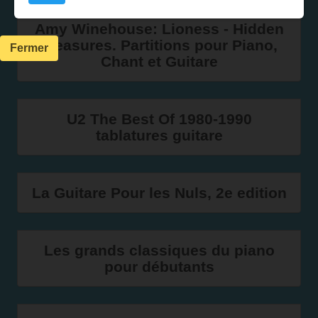
Amy Winehouse: Lioness - Hidden
Treasures. Partitions pour Piano,
Fermer
Chant et Guitare
U2 The Best Of 1980-1990
tablatures guitare
La Guitare Pour les Nuls, 2e edition
Les grands classiques du piano
pour débutants