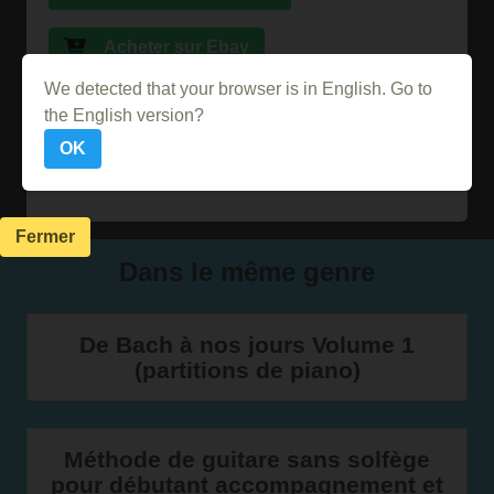
Acheter sur Ebay
We detected that your browser is in English. Go to
Acheter sur Abebooks
the English version?
OK
Acheter sur PriceMinister
Fermer
Dans le même genre
De Bach à nos jours Volume 1
(partitions de piano)
Méthode de guitare sans solfège
pour débutant accompagnement et