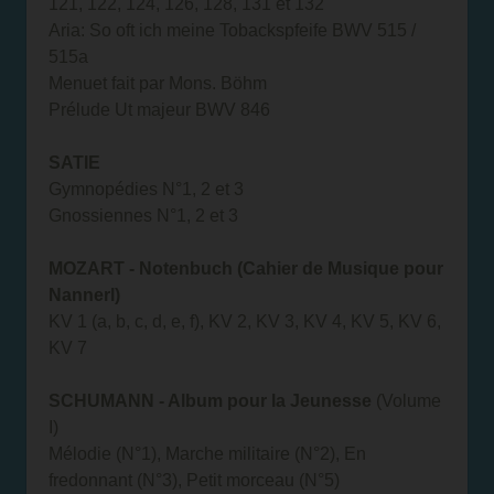
121, 122, 124, 126, 128, 131 et 132
Aria: So oft ich meine Tobackspfeife BWV 515 /
515a
Menuet fait par Mons. Böhm
Prélude Ut majeur BWV 846
SATIE
Gymnopédies N°1, 2 et 3
Gnossiennes N°1, 2 et 3
MOZART - Notenbuch (Cahier de Musique pour
Nannerl)
KV 1 (a, b, c, d, e, f), KV 2, KV 3, KV 4, KV 5, KV 6,
KV 7
SCHUMANN - Album pour la Jeunesse
(Volume
I)
Mélodie (N°1), Marche militaire (N°2), En
fredonnant (N°3), Petit morceau (N°5)