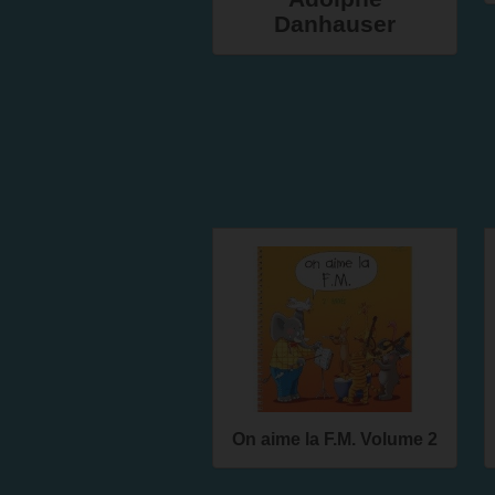
Danhauser
On aime la F.M. Volume 2