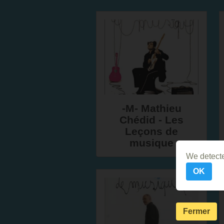
-M- Mathieu
Chédid - Les
Leçons de
musique
We detecte
OK
Fermer