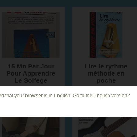
15 Mn Par Jour
Lire le rythme
Pour Apprendre
méthode en
Le Solfege
poche
d that your browser is in English. Go to the English version?