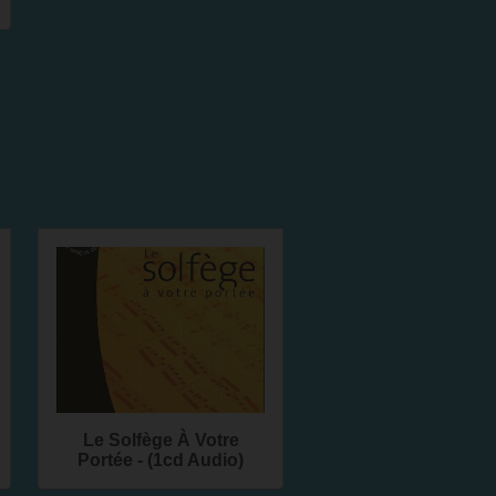
Le Solfège À Votre
Portée - (1cd Audio)