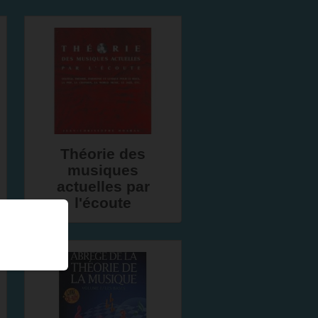
Théorie des
musiques
actuelles par
l'écoute