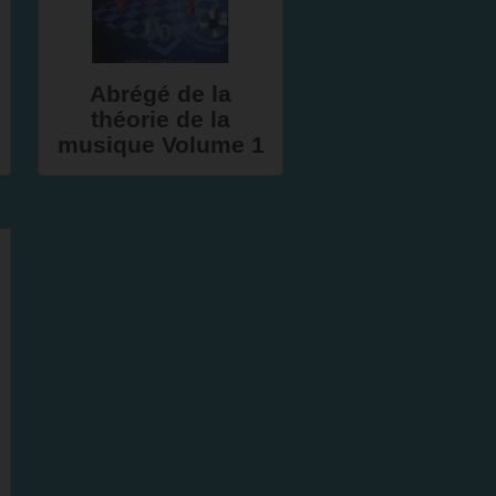
Abrégé de la
théorie de la
musique Volume 1