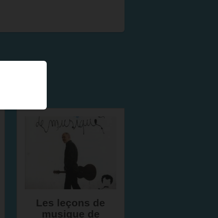
Les leçons de
musique de