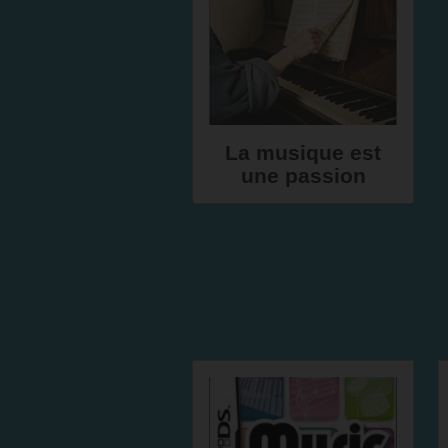
La musique est
une passion