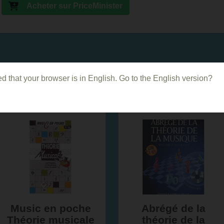
Acheter sur PriceMinister
d that your browser is in English. Go to the English version?
Dans le même genre
Music en poche
Abrégé de la
Théorie musicale
théorie de la