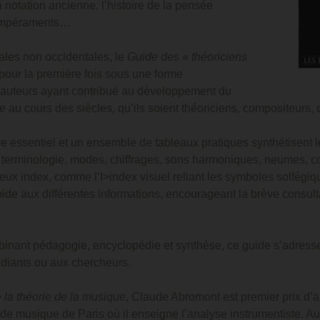
la notation ancienne, l’histoire de la pensée
tempéraments…
ales non occidentales, le
Guide des « théoriciens
our la première fois sous une forme
 auteurs ayant contribué au développement du
e au cours des siècles, qu’ils soient théoriciens, compositeurs,
re essentiel et un ensemble de tableaux pratiques synthétisent 
e, terminologie, modes, chiffrages, sons harmoniques, neumes, 
x index, comme l’I>index visuel reliant les symboles solfégiq
ide aux différentes informations, encourageant la brève consult
ombinant pédagogie, encyclopédie et synthèse, ce guide s’adre
udiants ou aux chercheurs.
 la théorie de la musique
, Claude Abromont est premier prix d’
de musique de Paris où il enseigne l’analyse instrumentiste. Au