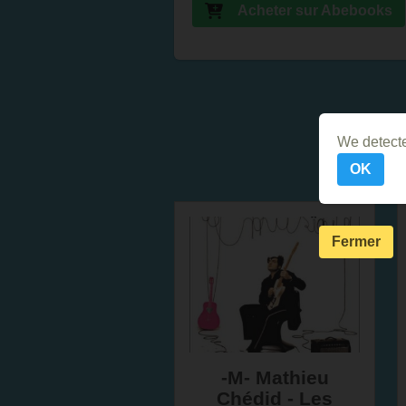
Acheter sur Abebooks
We detecte
OK
Fermer
-M- Mathieu
Chédid - Les