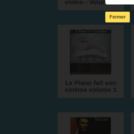
violon - Volume 2
Fermer
Le Piano fait son
cinéma volume 1