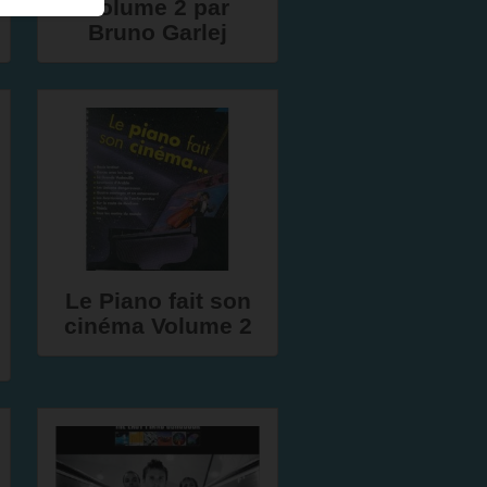
Volume 2 par
Bruno Garlej
Le Piano fait son
cinéma Volume 2