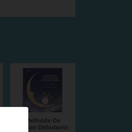
Méthode De
Violon Débutants