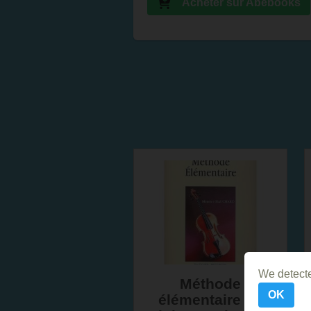
Acheter sur Abebooks
We detecte
Méthode
OK
élémentaire du