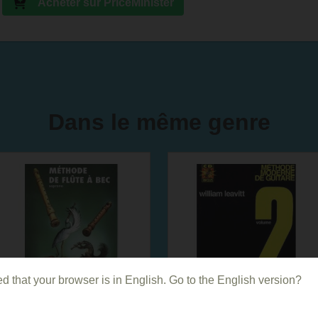
Acheter sur PriceMinister
Dans le même genre
d that your browser is in English. Go to the English version?
Méthode de flûte à
Leavitt : Méthode
bec de Nathalie
Moderne De