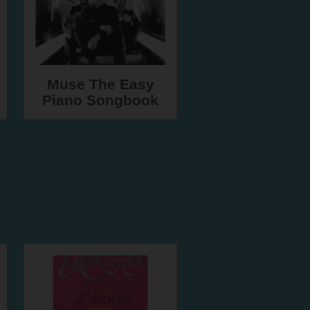
Muse The Easy
Piano Songbook