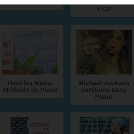
Rotstein
Guitare: Volume 2
+ CD
Haut les Mains
Michael Jackson
Méthode de Piano
partitions Easy
Piano