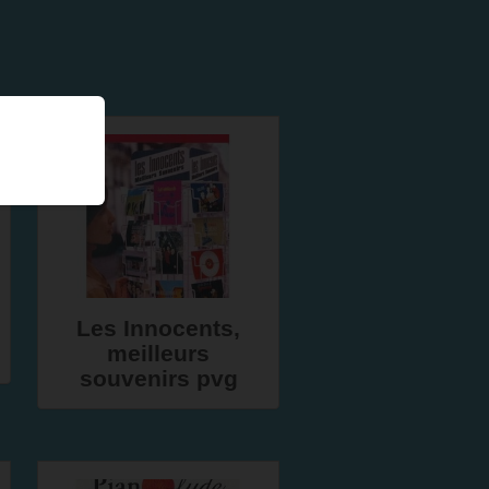
Les Innocents,
meilleurs
souvenirs pvg