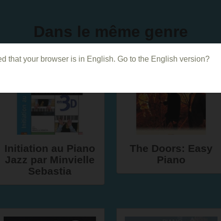
Dans le même genre
d that your browser is in English. Go to the English version?
Initiation au Piano
The Doors: Easy
Jazz par Minvielle
Piano
Sebastia