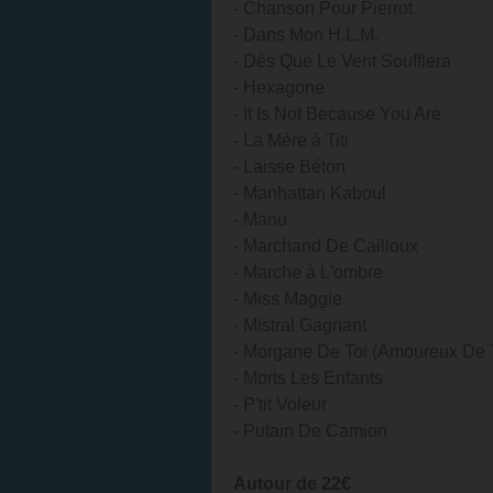
- Chanson Pour Pierrot
- Dans Mon H.L.M.
- Dès Que Le Vent Soufflera
- Hexagone
- It Is Not Because You Are
- La Mère à Titi
- Laisse Béton
- Manhattan Kaboul
- Manu
- Marchand De Cailloux
- Marche à L'ombre
- Miss Maggie
- Mistral Gagnant
- Morgane De Toi (Amoureux De 
- Morts Les Enfants
- P'tit Voleur
- Putain De Camion
Autour de 22€