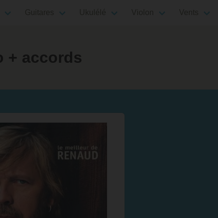
Guitares
Ukulélé
Violon
Vents
o + accords