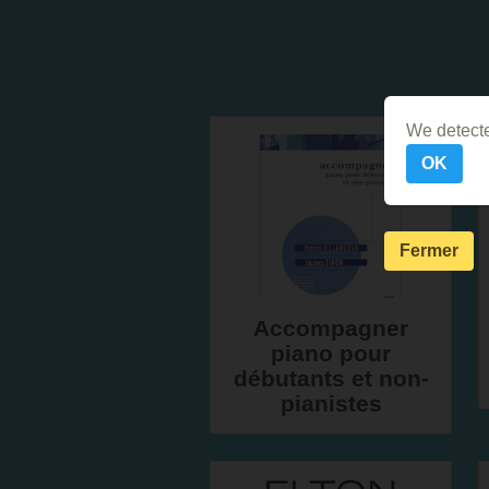
We detecte
OK
Fermer
Accompagner
piano pour
débutants et non-
pianistes