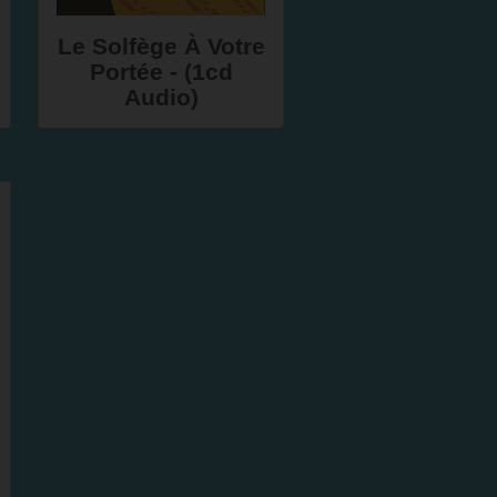
Le Solfège À Votre
Portée - (1cd
Audio)