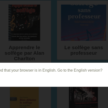
Apprendre le
Le solfège sans
solfège par Alan
professeur
Charlton
d that your browser is in English. Go to the English version?