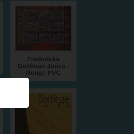
Fredericks
Goldman Jones -
Rouge PVG