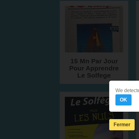
15 Mn Par Jour
Pour Apprendre
Le Solfege
We detecte
OK
Fermer