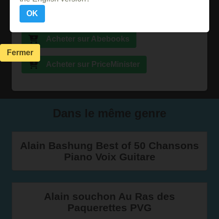
OK
Acheter sur Ebay
Acheter sur Abebooks
Fermer
Acheter sur PriceMinister
Dans le même genre
Alain Bashung Best of 50 Chansons
Piano Voix Guitare
Alain souchon Au Ras des
Paquerettes PVG