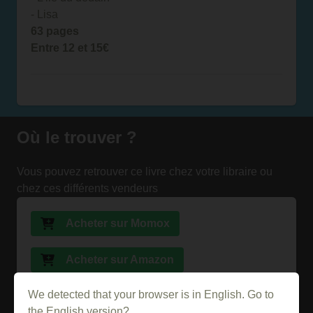
- Lisa
63 pages
Entre 12 et 15€
Où le trouver ?
Vous pouvez retrouver ce livre chez votre libraire ou
chez ces différents vendeurs
Acheter sur Momox
Acheter sur Amazon
We detected that your browser is in English. Go to
Acheter sur la FNAC
the English version?