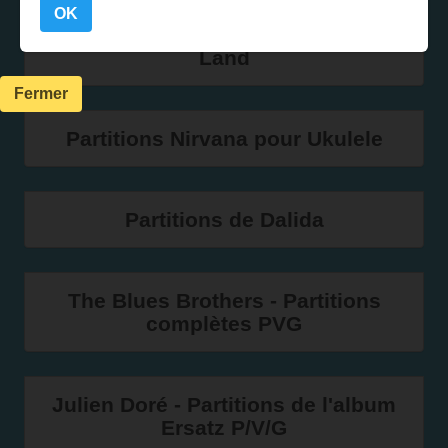
OK
Partitions complètes du film La La
Land
Fermer
Partitions Nirvana pour Ukulele
Partitions de Dalida
The Blues Brothers - Partitions
complètes PVG
Julien Doré - Partitions de l'album
Ersatz P/V/G