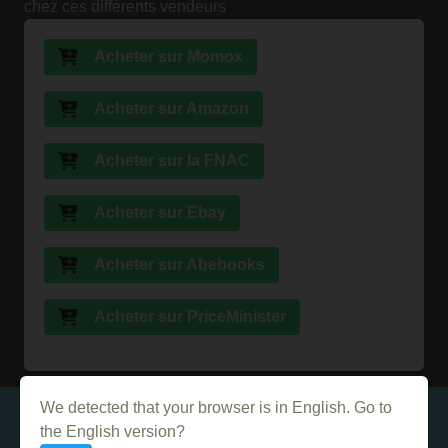
chez ces différents vendeurs
Acheter sur Momox
Acheter sur Amazon
Acheter sur la FNAC
Acheter sur Ebay
Acheter sur Abebooks
Acheter sur PriceMinister
We detected that your browser is in English. Go to
Dans le même genre
the English version?