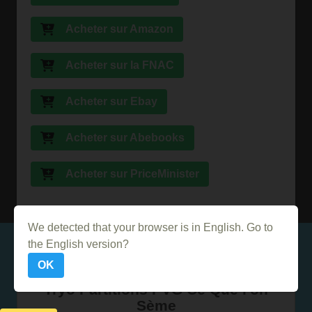
Acheter sur Amazon
Acheter sur la FNAC
Acheter sur Ebay
Acheter sur Abebooks
Acheter sur PriceMinister
We detected that your browser is in English. Go to
Dans le même genre
the English version?
OK
Tryo Partitions PVG Ce Que l'on
Sème