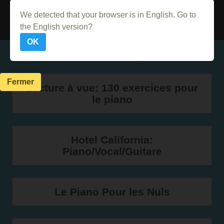
Acheter sur PriceMinister
We detected that your browser is in English. Go to
the English version?
OK
Dans le même genre
Fermer
Lecture à vue: 130 exercices pour
le piano
Hotel California:
Piano/Vocal/Guitare
Le Piano Pour les Nuls