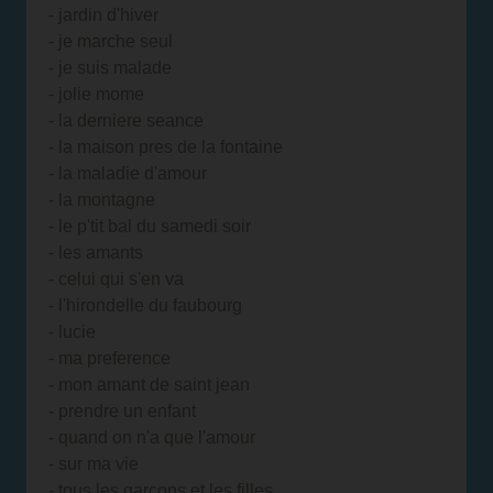
- jardin d'hiver
- je marche seul
- je suis malade
- jolie mome
- la derniere seance
- la maison pres de la fontaine
- la maladie d'amour
- la montagne
- le p'tit bal du samedi soir
- les amants
- celui qui s'en va
- l'hirondelle du faubourg
- lucie
- ma preference
- mon amant de saint jean
- prendre un enfant
- quand on n'a que l'amour
- sur ma vie
- tous les garcons et les filles