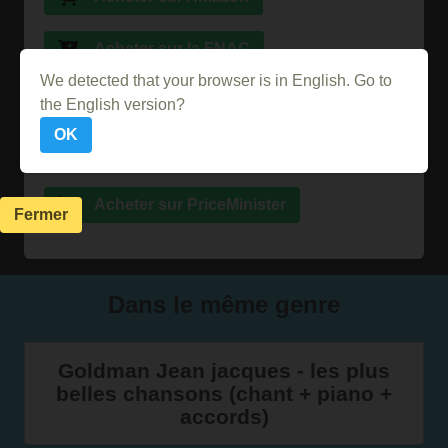
Acheter sur la FNAC
We detected that your browser is in English. Go to
Acheter sur Ebay
the English version?
OK
Acheter sur Abebooks
Acheter sur PriceMinister
Fermer
Dans le même genre
Goldman Jean jacques - les plus
belles chansons (chant + piano +
accords)