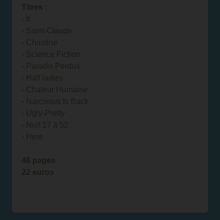
Titres :
- It
-
Saint-Claude
-
Christine
-
Science Fiction
-
Paradis Perdus
-
Half ladies
-
Chaleur Humaine
-
Narcissus Is Back
-
Ugly-Pretty
-
Nuit 17 à 52
-
Here
48 pages
22 euros