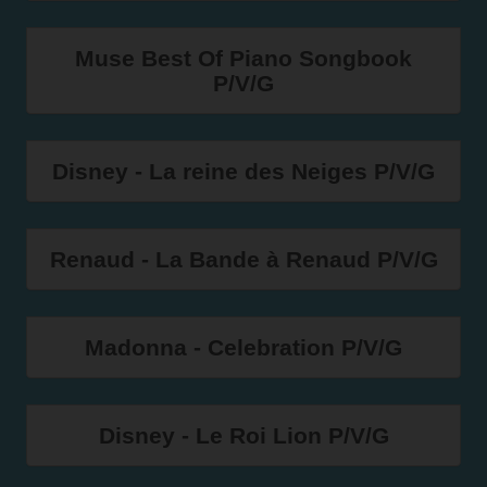
Muse Best Of Piano Songbook
P/V/G
Disney - La reine des Neiges P/V/G
Renaud - La Bande à Renaud P/V/G
Madonna - Celebration P/V/G
Disney - Le Roi Lion P/V/G