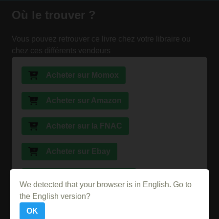
Où le trouver ?
Vous pouvez retrouver ce livre chez votre libraire ou
chez ces différents vendeurs
Acheter sur Momox
Acheter sur Amazon
Acheter sur la FNAC
Acheter sur Ebay
Acheter sur Abebooks
We detected that your browser is in English. Go to
the English version?
Acheter sur PriceMinister
OK