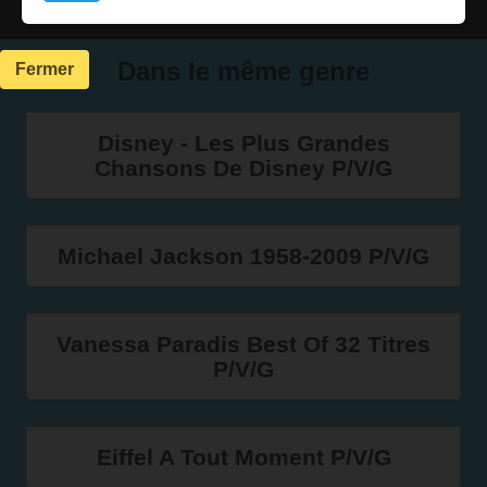
Dans le même genre
Fermer
Disney - Les Plus Grandes
Chansons De Disney P/V/G
Michael Jackson 1958-2009 P/V/G
Vanessa Paradis Best Of 32 Titres
P/V/G
Eiffel A Tout Moment P/V/G