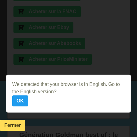
Acheter sur la FNAC
Acheter sur Ebay
Acheter sur Abebooks
Acheter sur PriceMinister
We detected that your browser is in English. Go to
Dans le même genre
the English version?
OK
Best Of David Bowie 39 Titres P/V/G
Fermer
Génération Goldman best of : le