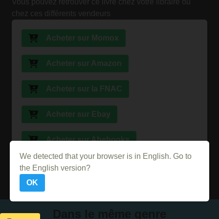
Vous pouvez retrouver ce livre chez votre libraire ou
chez ces différents vendeurs
Acheter sur Momox
Acheter sur Amazon
Acheter sur la FNAC
Acheter sur Ebay
Acheter sur Abebooks
We detected that your browser is in English. Go to
Acheter sur PriceMinister
the English version?
OK
Dans le même genre