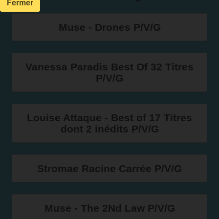
Fermer
Muse - Drones P/V/G
Vanessa Paradis Best Of 32 Titres
P/V/G
Louise Attaque - Best of 17 Titres
dont 2 inédits P/V/G
Stromae Racine Carrée P/V/G
Muse - The 2Nd Law P/V/G