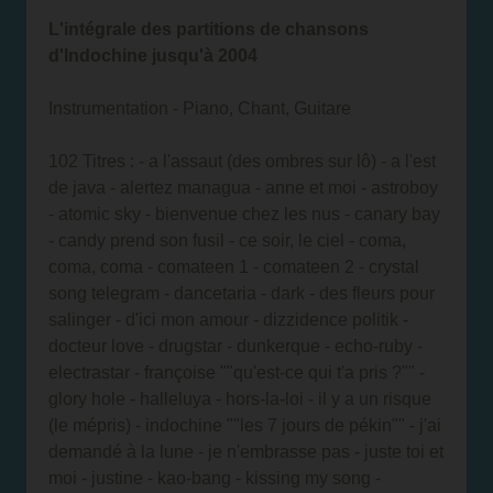
L'intégrale des partitions de chansons
d'Indochine jusqu'à 2004
Instrumentation - Piano, Chant, Guitare
102 Titres : - a l'assaut (des ombres sur lô) - a l'est
de java - alertez managua - anne et moi - astroboy
- atomic sky - bienvenue chez les nus - canary bay
- candy prend son fusil - ce soir, le ciel - coma,
coma, coma - comateen 1 - comateen 2 - crystal
song telegram - dancetaria - dark - des fleurs pour
salinger - d'ici mon amour - dizzidence politik -
docteur love - drugstar - dunkerque - echo-ruby -
electrastar - françoise ""qu'est-ce qui t'a pris ?"" -
glory hole - halleluya - hors-la-loi - il y a un risque
(le mépris) - indochine ""les 7 jours de pékin"" - j'ai
demandé à la lune - je n'embrasse pas - juste toi et
moi - justine - kao-bang - kissing my song -