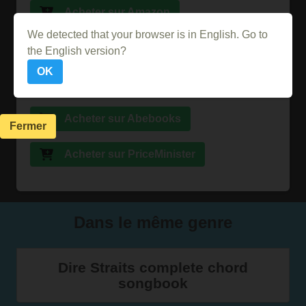
Acheter sur Amazon
We detected that your browser is in English. Go to
Acheter sur la FNAC
the English version?
OK
Acheter sur Ebay
Acheter sur Abebooks
Fermer
Acheter sur PriceMinister
Dans le même genre
Dire Straits complete chord
songbook