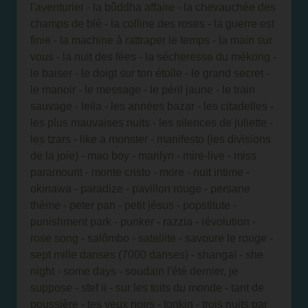
l'aventurier - la bûddha affaire - la chevauchée des
champs de blé - la colline des roses - la guerre est
finie - la machine à rattraper le temps - la main sur
vous - la nuit des fées - la sécheresse du mékong -
le baiser - le doigt sur ton étoile - le grand secret -
le manoir - le message - le péril jaune - le train
sauvage - leila - les années bazar - les citadelles -
les plus mauvaises nuits - les silences de juliette -
les tzars - like a monster - manifesto (les divisions
de la joie) - mao boy - marilyn - mire-live - miss
paramount - monte cristo - more - nuit intime -
okinawa - paradize - pavillon rouge - persane
thème - peter pan - petit jésus - popstitute -
punishment park - punker - razzia - révolution -
rose song - salômbo - satellite - savoure le rouge -
sept mille danses (7000 danses) - shangaï - she
night - some days - soudain l'été dernier, je
suppose - stef ii - sur les toits du monde - tant de
poussière - tes yeux noirs - tonkin - trois nuits par