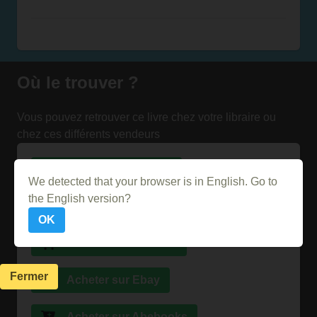
Où le trouver ?
Vous pouvez retrouver ce livre chez votre libraire ou
chez ces différents vendeurs
Acheter sur Momox
We detected that your browser is in English. Go to
the English version?
Acheter sur Amazon
OK
Acheter sur la FNAC
Fermer
Acheter sur Ebay
Acheter sur Abebooks