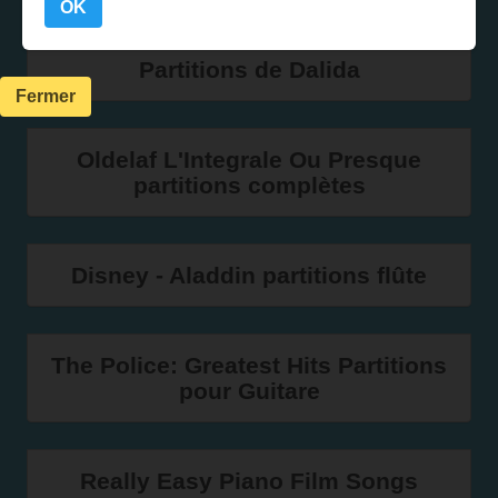
OK
Partitions de Dalida
Fermer
Oldelaf L'Integrale Ou Presque
partitions complètes
Disney - Aladdin partitions flûte
The Police: Greatest Hits Partitions
pour Guitare
Really Easy Piano Film Songs