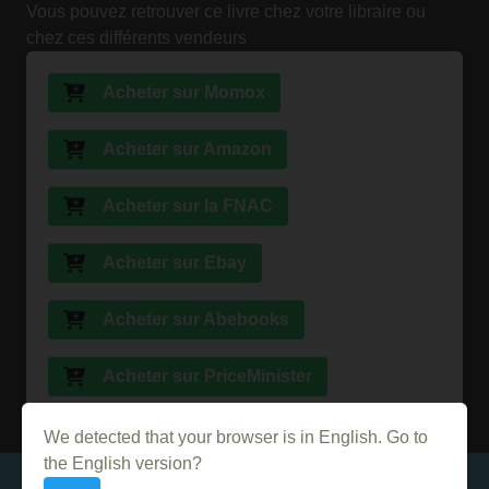
Vous pouvez retrouver ce livre chez votre libraire ou
chez ces différents vendeurs
Acheter sur Momox
Acheter sur Amazon
Acheter sur la FNAC
Acheter sur Ebay
Acheter sur Abebooks
Acheter sur PriceMinister
We detected that your browser is in English. Go to
the English version?
Dans le même genre