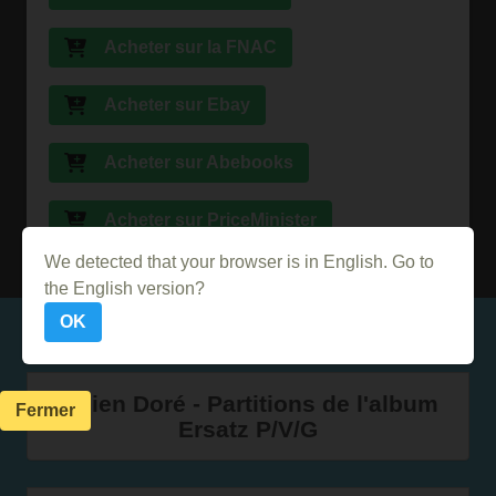
Acheter sur la FNAC
Acheter sur Ebay
Acheter sur Abebooks
Acheter sur PriceMinister
We detected that your browser is in English. Go to
the English version?
OK
Dans le même genre
Julien Doré - Partitions de l'album
Fermer
Ersatz P/V/G