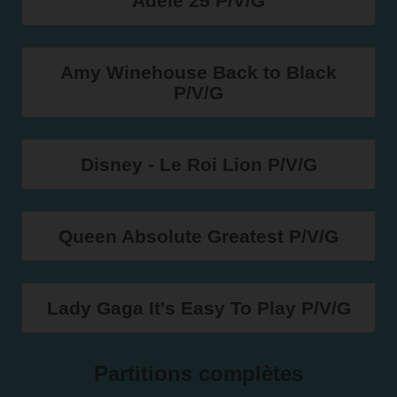
Adele 25 P/V/G
Amy Winehouse Back to Black
P/V/G
Disney - Le Roi Lion P/V/G
Queen Absolute Greatest P/V/G
Lady Gaga It's Easy To Play P/V/G
Partitions complètes