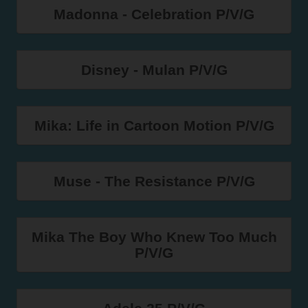
Madonna - Celebration P/V/G
Disney - Mulan P/V/G
Mika: Life in Cartoon Motion P/V/G
Muse - The Resistance P/V/G
Mika The Boy Who Knew Too Much
P/V/G