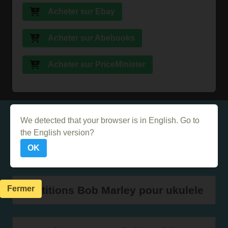
Acheter sur Ebay
Acheter sur Abebooks
Acheter sur PriceMinister
Dans le même genre
We detected that your browser is in English. Go to
the English version?
Méthode de flûte vol.1
OK
Fermer
Partitions Bob Marley pour ukulele