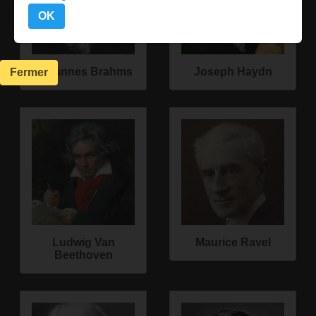
OK
Johannes Brahms
Joseph Haydn
Fermer
Ludwig Van
Maurice Ravel
Beethoven