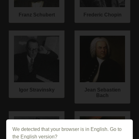
Franz Schubert
Frederic Chopin
Igor Stravinsky
Jean Sebastien
Bach
We detected that your browser is in English. Go to
the English version?