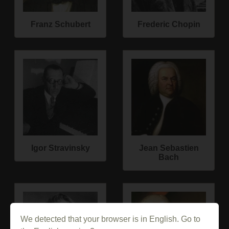
Franz Schubert
Frederic Chopin
Igor Stravinsky
Jean Sebastien
Bach
We detected that your browser is in English. Go to