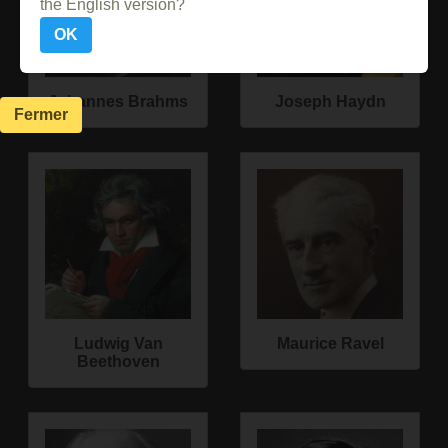
the English version?
OK
Johannes Brahms
Joseph Haydn
Fermer
Ludwig Van
Maurice Ravel
Beethoven