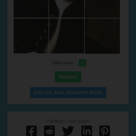
Votre record :
0
Rejouer
Info sur Jean Sebastien Bach
Partagez cette page