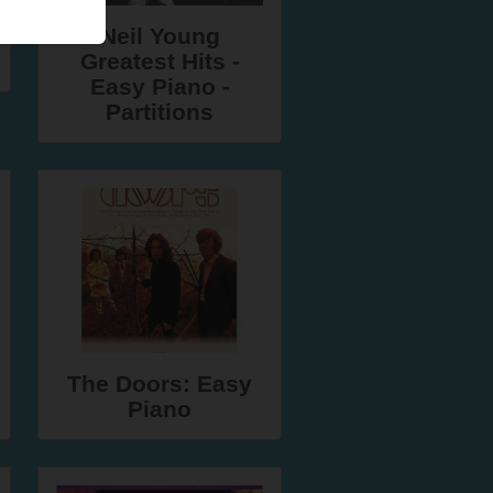
Neil Young
Greatest Hits -
Easy Piano -
Partitions
The Doors: Easy
Piano