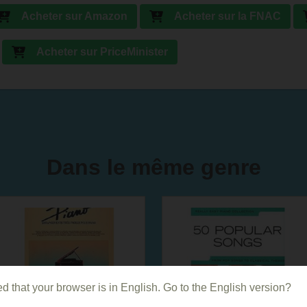
Acheter sur Amazon
Acheter sur la FNAC
Acheter sur PriceMinister
Dans le même genre
d that your browser is in English. Go to the English version?