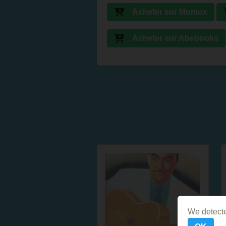
Acheter sur Momox
Acheter sur Abebooks
We detecte