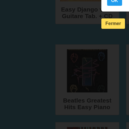
OK
Easy Django vol.1
Guitare Tab. + CD
Fermer
Beatles Greatest
Hits Easy Piano