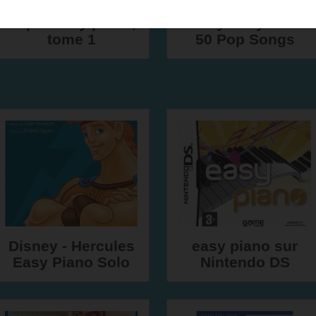
Super easy piano,
Really Easy Piano
tome 1
50 Pop Songs
Disney - Hercules
easy piano sur
Easy Piano Solo
Nintendo DS