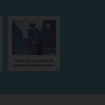
Méthode complète de
guitare électrique blues