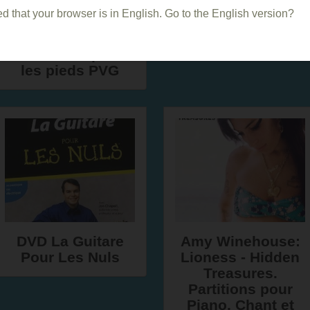
d that your browser is in English. Go to the English version?
Goldman Jean-
Méthode Guitare
Jacques -
(ré)créative
Chansons pour
les pieds PVG
DVD La Guitare
Amy Winehouse:
Pour Les Nuls
Lioness - Hidden
Treasures.
Partitions pour
Piano, Chant et