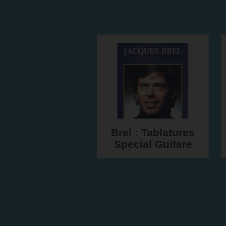
Brel : Tablatures
Special Guitare