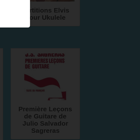
Partitions Elvis
pour Ukulele
Première Leçons
de Guitare de
Julio Salvador
Sagreras