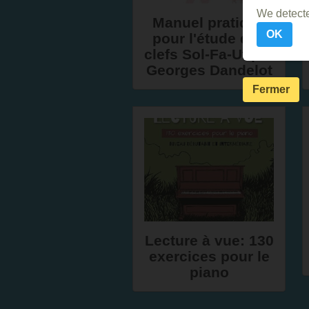
We detecte
Manuel pratique
OK
pour l'étude des
clefs Sol-Fa-Ut par
Georges Dandelot
Fermer
Lecture à vue: 130
exercices pour le
piano