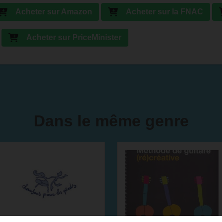
Acheter sur Amazon
Acheter sur la FNAC
Acheter sur PriceMinister
Dans le même genre