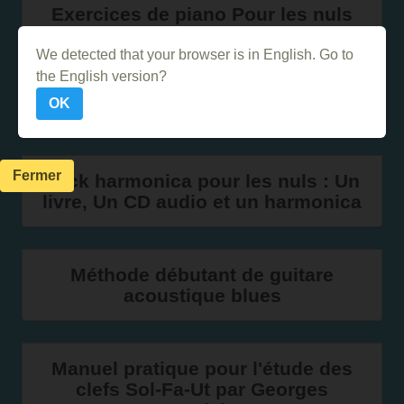
Exercices de piano Pour les nuls
We detected that your browser is in English. Go to
the English version?
Méthode Rose Ernest Van De Velde
OK
1ère année
Fermer
Pack harmonica pour les nuls : Un
livre, Un CD audio et un harmonica
Méthode débutant de guitare
acoustique blues
Manuel pratique pour l'étude des
clefs Sol-Fa-Ut par Georges