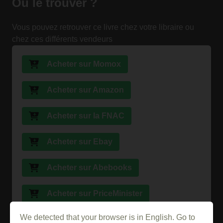
Où le trouver ?
Vous pouvez retrouver ce livre chez votre libraire ou
chez ces différents vendeurs
Acheter sur Momox
Acheter sur Amazon
Acheter sur la FNAC
Acheter sur Ebay
Acheter sur Abebooks
Acheter sur PriceMinister
We detected that your browser is in English. Go to