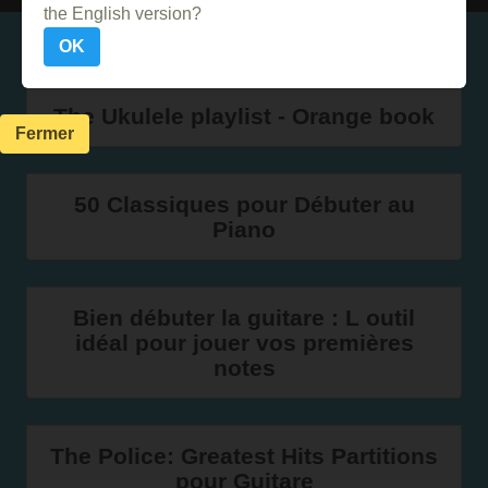
the English version?
Dans le même genre
OK
The Ukulele playlist - Orange book
Fermer
50 Classiques pour Débuter au
Piano
Bien débuter la guitare : L outil
idéal pour jouer vos premières
notes
The Police: Greatest Hits Partitions
pour Guitare