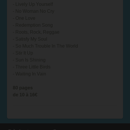
- Lively Up Yourself
- No Woman No Cry
- One Love
- Redemption Song
- Roots, Rock, Reggae
- Satisfy My Soul
- So Much Trouble In The World
- Stir It Up
- Sun Is Shining
- Three Little Birds
- Waiting In Vain
80 pages
de 10 à 16€