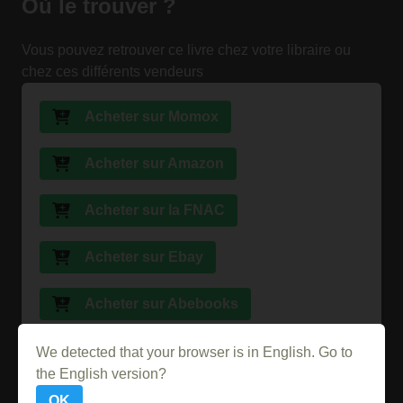
Où le trouver ?
Vous pouvez retrouver ce livre chez votre libraire ou
chez ces différents vendeurs
Acheter sur Momox
Acheter sur Amazon
Acheter sur la FNAC
Acheter sur Ebay
Acheter sur Abebooks
Acheter sur PriceMinister
We detected that your browser is in English. Go to
the English version?
OK