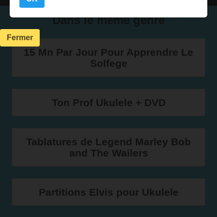
Dans le même genre
Fermer
15 Mn Par Jour Pour Apprendre Le
Solfege
Ton Prof Ukulele + DVD
Tablatures de Legend Marley Bob
and The Wailers
Partitions Elvis pour Ukulele