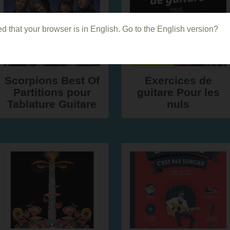
d that your browser is in English. Go to the English version?
Scorpions Best Of
Exercices de
Partitions pour
guitare Pour les
Tablature Guitare
nuls