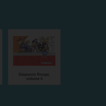
Diapason Rouge,
volume 4