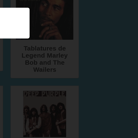
Tablatures de
Legend Marley
Bob and The
Wailers