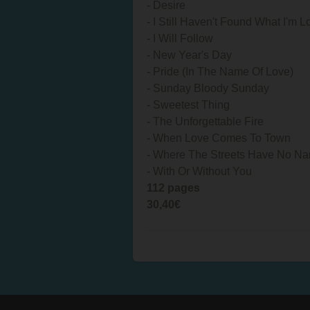
- Desire
- I Still Haven't Found What I'm 
- I Will Follow
- New Year's Day
- Pride (In The Name Of Love)
- Sunday Bloody Sunday
- Sweetest Thing
- The Unforgettable Fire
- When Love Comes To Town
- Where The Streets Have No N
- With Or Without You
112 pages
30,40€