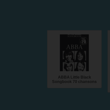
ABBA Little Black
Songbook 70 chansons