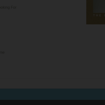
Looking For
ame