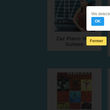
We detecte
OK
Zaz Piano Voix
Fermer
Guitare