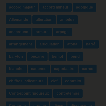
accord majeur
accord mineur
agogique
Allemande
altération
ambitus
anacrouse
armure
arpège
arrangement
articulation
atonal
barré
baryton
bécarre
bemol
bend
blanche
cadence
capodastre
carrée
chiffres indicateurs
clef
contralto
Contrepoint rigoureux
contretemps
Courante
croche
diese
dissonance