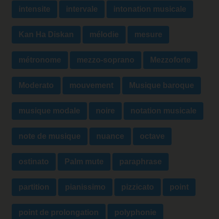
intensite
intervale
intonation musicale
Kan Ha Diskan
mélodie
mesure
métronome
mezzo-soprano
Mezzoforte
Moderato
mouvement
Musique baroque
musique modale
noire
notation musicale
note de musique
nuance
octave
ostinato
Palm mute
paraphrase
partition
pianissimo
pizzicato
point
point de prolongation
polyphonie