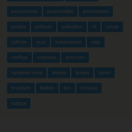
polyrythmie
polytonalité
portamento
portée
prélude
pulsation
ré
ronde
rythme
scat
scherzando
slap
solfège
soprano
syncope
système tonal
tempo
temps
tenor
tessiture
timbre
ton
tonique
tuilage