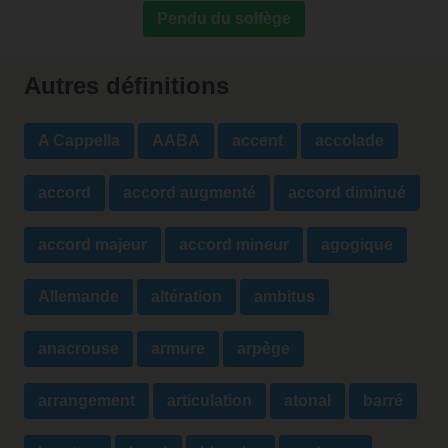
Pendu du solfège
Autres définitions
A Cappella
AABA
accent
accolade
accord
accord augmenté
accord diminué
accord majeur
accord mineur
agogique
Allemande
altération
ambitus
anacrouse
armure
arpège
arrangement
articulation
atonal
barré