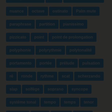
nuance
octave
ostinato
Palm mute
paraphrase
partition
pianissimo
pizzicato
point
point de prolongation
polyphonie
polyrythmie
polytonalité
portamento
portée
prélude
pulsation
ré
ronde
rythme
scat
scherzando
slap
solfège
soprano
syncope
système tonal
tempo
temps
tenor