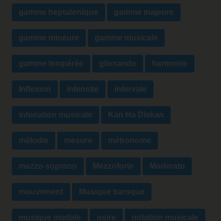
gamme heptatonique
gamme majeure
gamme mineure
gamme musicale
gamme tempérée
glissando
harmonie
Inflexion
intensite
intervale
intonation musicale
Kan Ha Diskan
mélodie
mesure
métronome
mezzo-soprano
Mezzoforte
Moderato
mouvement
Musique baroque
musique modale
noire
notation musicale