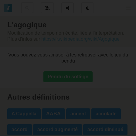
L'agogique
Modification de tempo non écrite, liée à l'interprétation.
Plus d'infos sur
https://fr.wikipedia.org/wiki/Agogique
Vous pouvez vous amuser à les retrouver avec le jeu du
pendu
Pendu du solfège
Autres définitions
A Cappella
AABA
accent
accolade
accord
accord augmenté
accord diminué