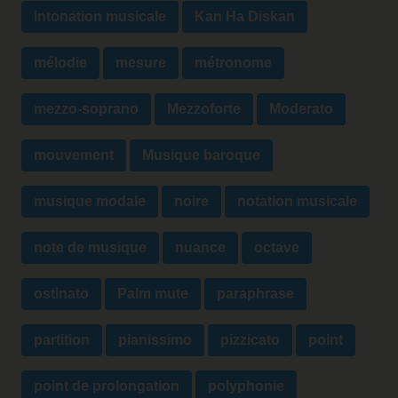
intonation musicale
Kan Ha Diskan
mélodie
mesure
métronome
mezzo-soprano
Mezzoforte
Moderato
mouvement
Musique baroque
musique modale
noire
notation musicale
note de musique
nuance
octave
ostinato
Palm mute
paraphrase
partition
pianissimo
pizzicato
point
point de prolongation
polyphonie