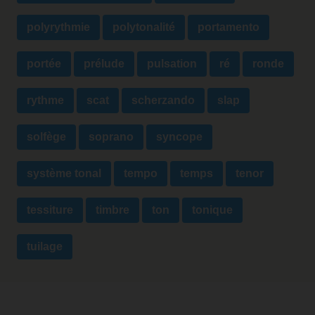
polyrythmie
polytonalité
portamento
portée
prélude
pulsation
ré
ronde
rythme
scat
scherzando
slap
solfège
soprano
syncope
système tonal
tempo
temps
tenor
tessiture
timbre
ton
tonique
tuilage