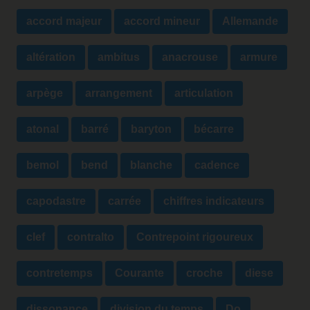
accord majeur
accord mineur
Allemande
altération
ambitus
anacrouse
armure
arpège
arrangement
articulation
atonal
barré
baryton
bécarre
bemol
bend
blanche
cadence
capodastre
carrée
chiffres indicateurs
clef
contralto
Contrepoint rigoureux
contretemps
Courante
croche
diese
dissonance
division du temps
Do