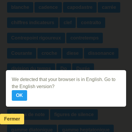
blanche
cadence
capodastre
carrée
chiffres indicateurs
clef
contralto
Contrepoint rigoureux
contretemps
Courante
croche
diese
dissonance
division du temps
Do
Durée
We detected that your browser is in English. Go to
échelle chromatique
échelle musicale
the English version?
OK
Ethnomusicologie
faire la pompe
figures de note
figures de silence
Fermer
gamme diatonique
gamme heptatonique