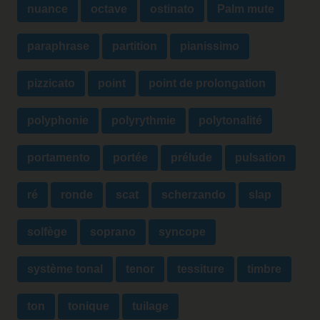
nuance
octave
ostinato
Palm mute
paraphrase
partition
pianissimo
pizzicato
point
point de prolongation
polyphonie
polyrythmie
polytonalité
portamento
portée
prélude
pulsation
ré
ronde
scat
scherzando
slap
solfège
soprano
syncope
système tonal
tenor
tessiture
timbre
ton
tonique
tuilage