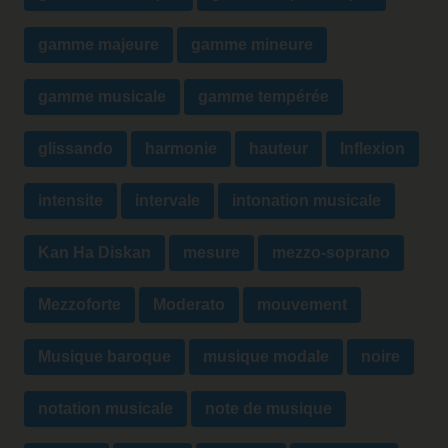
gamme majeure
gamme mineure
gamme musicale
gamme tempérée
glissando
harmonie
hauteur
Inflexion
intensite
intervale
intonation musicale
Kan Ha Diskan
mesure
mezzo-soprano
Mezzoforte
Moderato
mouvement
Musique baroque
musique modale
noire
notation musicale
note de musique