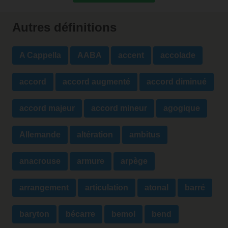
Autres définitions
A Cappella
AABA
accent
accolade
accord
accord augmenté
accord diminué
accord majeur
accord mineur
agogique
Allemande
altération
ambitus
anacrouse
armure
arpège
arrangement
articulation
atonal
barré
baryton
bécarre
bemol
bend