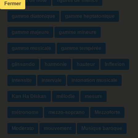
figures de note
figures de silence
Fermer
gamme diatonique
gamme heptatonique
gamme majeure
gamme mineure
gamme musicale
gamme tempérée
glissando
harmonie
hauteur
Inflexion
intensite
intervale
intonation musicale
Kan Ha Diskan
mélodie
mesure
métronome
mezzo-soprano
Mezzoforte
Moderato
mouvement
Musique baroque