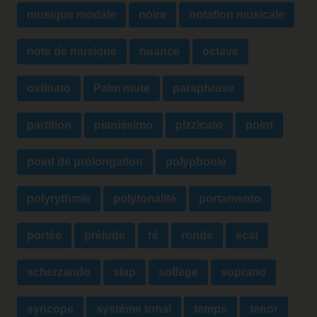
musique modale
noire
notation musicale
note de musique
nuance
octave
ostinato
Palm mute
paraphrase
partition
pianissimo
pizzicato
point
point de prolongation
polyphonie
polyrythmie
polytonalité
portamento
portée
prélude
ré
ronde
scat
scherzando
slap
solfège
soprano
syncope
système tonal
temps
tenor