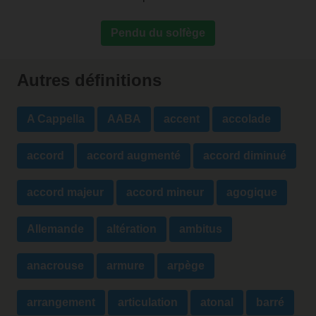
Pendu du solfège
Autres définitions
A Cappella
AABA
accent
accolade
accord
accord augmenté
accord diminué
accord majeur
accord mineur
agogique
Allemande
altération
ambitus
anacrouse
armure
arpège
arrangement
articulation
atonal
barré