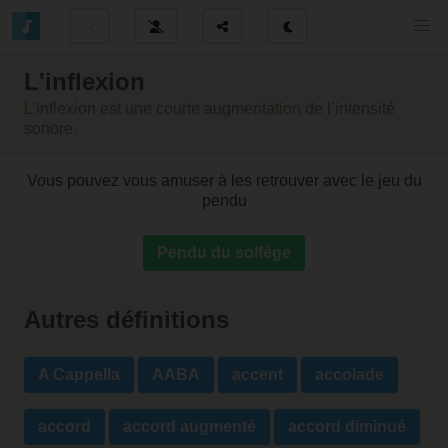
L'inflexion
L'inflexion est une courte augmentation de l’intensité
sonore.
Vous pouvez vous amuser à les retrouver avec le jeu du
pendu
Pendu du solfège
Autres définitions
A Cappella
AABA
accent
accolade
accord
accord augmenté
accord diminué