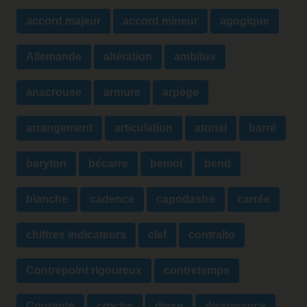
accord majeur
accord mineur
agogique
Allemande
altération
ambitus
anacrouse
armure
arpège
arrangement
articulation
atonal
barré
baryton
bécarre
bemol
bend
blanche
cadence
capodastre
carrée
chiffres indicateurs
clef
contralto
Contrepoint rigoureux
contretemps
Courante
croche
diese
dissonance