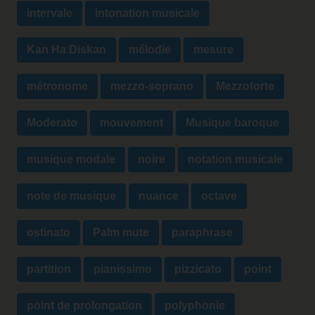
intervale
intonation musicale
Kan Ha Diskan
mélodie
mesure
métronome
mezzo-soprano
Mezzoforte
Moderato
mouvement
Musique baroque
musique modale
noire
notation musicale
note de musique
nuance
octave
ostinato
Palm mute
paraphrase
partition
pianissimo
pizzicato
point
point de prolongation
polyphonie