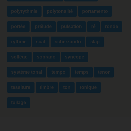
polyrythmie
polytonalité
portamento
portée
prélude
pulsation
ré
ronde
rythme
scat
scherzando
slap
solfège
soprano
syncope
système tonal
tempo
temps
tenor
tessiture
timbre
ton
tonique
tuilage