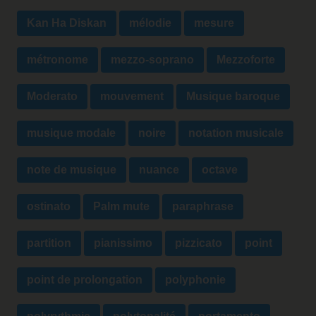
Kan Ha Diskan
mélodie
mesure
métronome
mezzo-soprano
Mezzoforte
Moderato
mouvement
Musique baroque
musique modale
noire
notation musicale
note de musique
nuance
octave
ostinato
Palm mute
paraphrase
partition
pianissimo
pizzicato
point
point de prolongation
polyphonie