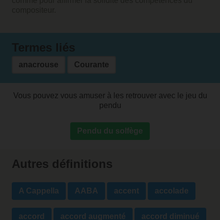
comme pour affirmer la solidité des compétences du
compositeur.
Termes liés
anacrouse
Courante
Vous pouvez vous amuser à les retrouver avec le jeu du
pendu
Pendu du solfège
Autres définitions
A Cappella
AABA
accent
accolade
accord
accord augmenté
accord diminué