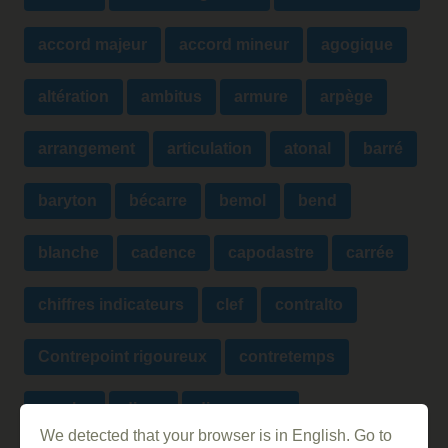
accord majeur
accord mineur
agogique
altération
ambitus
armure
arpège
arrangement
articulation
atonal
barré
baryton
bécarre
bemol
bend
blanche
cadence
capodastre
carrée
chiffres indicateurs
clef
contralto
Contrepoint rigoureux
contretemps
croche
diese
dissonance
We detected that your browser is in English. Go to