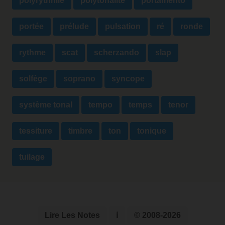
polyrythmie
polytonalité
portamento
portée
prélude
pulsation
ré
ronde
rythme
scat
scherzando
slap
solfège
soprano
syncope
système tonal
tempo
temps
tenor
tessiture
timbre
ton
tonique
tuilage
Lire Les Notes
ℹ
© 2008-2026