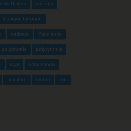
n Ha Diskan
mélodie
Musique baroque
e
ostinato
Palm mute
polyphonie
polyrythmie
e
scat
scherzando
tessiture
timbre
ton