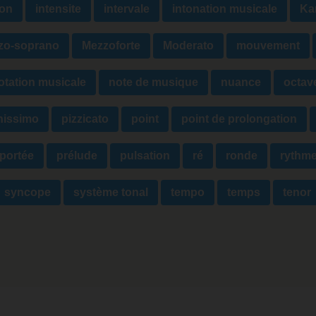
ion
intensite
intervale
intonation musicale
Ka
zo-soprano
Mezzoforte
Moderato
mouvement
otation musicale
note de musique
nuance
octav
nissimo
pizzicato
point
point de prolongation
portée
prélude
pulsation
ré
ronde
rythm
syncope
système tonal
tempo
temps
tenor