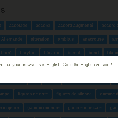
ns
t
accolade
accord
accord augmenté
accord 
Allemande
altération
ambitus
anacrouse
ar
barré
baryton
bécarre
bemol
bend
blan
d that your browser is in English. Go to the English version?
clef
contralto
Contrepoint rigoureux
contrete
on du temps
Do
Durée
échelle chromatique
é
pompe
figures de note
figures de silence
gamme d
 majeure
gamme mineure
gamme musicale
gam