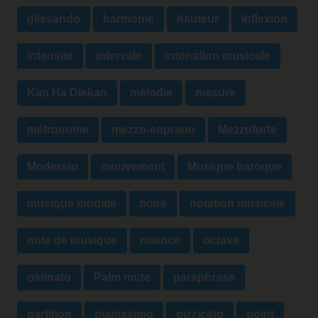
glissando
harmonie
hauteur
Inflexion
intensite
intervale
intonation musicale
Kan Ha Diskan
mélodie
mesure
métronome
mezzo-soprano
Mezzoforte
Moderato
mouvement
Musique baroque
musique modale
noire
notation musicale
note de musique
nuance
octave
ostinato
Palm mute
paraphrase
partition
pianissimo
pizzicato
point