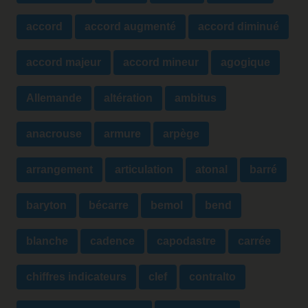
accord
accord augmenté
accord diminué
accord majeur
accord mineur
agogique
Allemande
altération
ambitus
anacrouse
armure
arpège
arrangement
articulation
atonal
barré
baryton
bécarre
bemol
bend
blanche
cadence
capodastre
carrée
chiffres indicateurs
clef
contralto