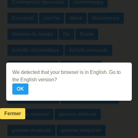
Contrepoint rigoureux
contretemps
Courante
croche
diese
dissonance
division du temps
Do
Durée
échelle chromatique
échelle musicale
Ethnomusicologie
faire la pompe
We detected that your browser is in English. Go to
the English version?
figures de note
figures de silence
OK
gamme diatonique
gamme heptatonique
Fermer
gamme majeure
gamme mineure
gamme musicale
gamme tempérée