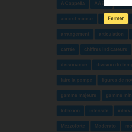
A Cappella
AABA
accen
Fermer
accord mineur
agogique
arrangement
articulation
carrée
chiffres indicateurs
dissonance
division du tem
faire la pompe
figures de no
gamme majeure
gamme min
Inflexion
intensite
interv
Mezzoforte
Moderato
mo