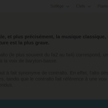
Solfège
Clefs
Piano
e, et plus précisément, la musique classique, u
ture est la plus grave.
ralto (le plus souvent du fa2 au fa4) correspond, u
à la voix de baryton-basse.
tout à fait synonyme de contralto. En effet, l'alto 
, tandis que le contralto fait référence à une voi
ondus.