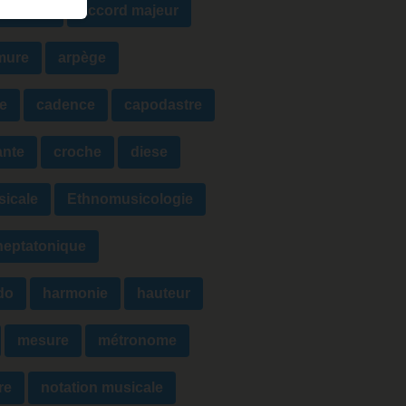
diminué
accord majeur
mure
arpège
e
cadence
capodastre
ante
croche
diese
sicale
Ethnomusicologie
eptatonique
do
harmonie
hauteur
mesure
métronome
re
notation musicale