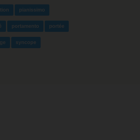
ition
pianissimo
é
portamento
portée
ège
syncope