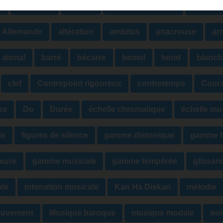
t
accolade
accord
accord augmenté
accord 
Allemande
altération
ambitus
anacrouse
ar
atonal
barré
bécarre
bemol
bend
blanch
clef
Contrepoint rigoureux
contretemps
Cour
ps
Do
Durée
échelle chromatique
échelle mu
te
figures de silence
gamme diatonique
gamme h
eure
gamme musicale
gamme tempérée
glissan
ale
intonation musicale
Kan Ha Diskan
mélodie
uvement
Musique baroque
musique modale
noi