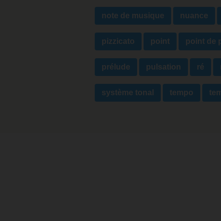
note de musique
nuance
pizzicato
point
point de 
prélude
pulsation
ré
système tonal
tempo
te