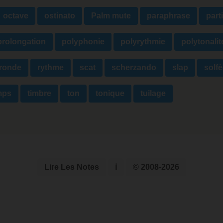
octave
ostinato
Palm mute
paraphrase
part
prolongation
polyphonie
polyrythmie
polytonalit
ronde
rythme
scat
scherzando
slap
solf
mps
timbre
ton
tonique
tuilage
Lire Les Notes
ℹ
© 2008-2026