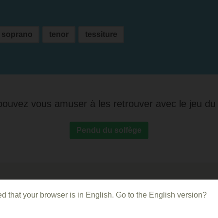
soprano
tenor
tessiture
ouvez vous amuser à les retrouver avec le jeu du
Pendu du solfège
ns
d that your browser is in English. Go to the English version?