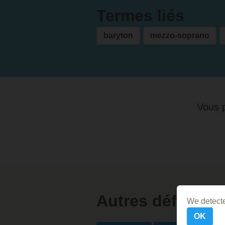
Termes liés
baryton
mezzo-soprano
Vous p
Autres définitio
We detecte
OK