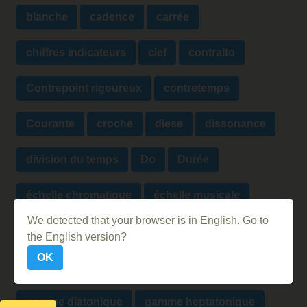
blanche
cadence
carrée
chiffres indicateurs
clef
contralto
Contrepoint rigoureux
contretemps
Courante
croche
diese
dissonance
division du temps
Do
Durée
échelle chromatique
échelle musicale
We detected that your browser is in English. Go to
Ethnomusicologie
faire la pompe
the English version?
OK
figures de note
figures de silence
gamme diatonique
gamme heptatonique