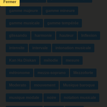
Fermer
gamme majeure
gamme mineure
gamme musicale
gamme tempérée
glissando
harmonie
hauteur
Inflexion
intensite
intervale
intonation musicale
Kan Ha Diskan
mélodie
mesure
métronome
mezzo-soprano
Mezzoforte
Moderato
mouvement
Musique baroque
musique modale
noire
notation musicale