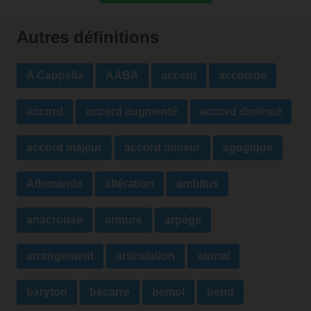
Autres définitions
A Cappella
AABA
accent
accolade
accord
accord augmenté
accord diminué
accord majeur
accord mineur
agogique
Allemande
altération
ambitus
anacrouse
armure
arpège
arrangement
articulation
atonal
baryton
bécarre
bemol
bend