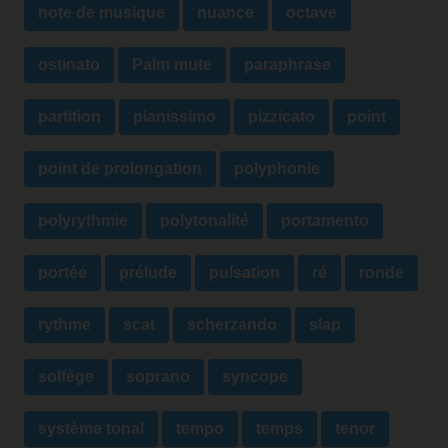
note de musique
nuance
octave
ostinato
Palm mute
paraphrase
partition
pianissimo
pizzicato
point
point de prolongation
polyphonie
polyrythmie
polytonalité
portamento
portée
prélude
pulsation
ré
ronde
rythme
scat
scherzando
slap
solfège
soprano
syncope
système tonal
tempo
temps
tenor